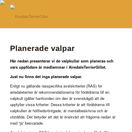
Planerade valpar
Här nedan presenterar vi de valpkullar som planeras och
vars uppfödare är medlemmar i AiredaleTerrierGillet.
Just nu finns det inga planerade valpar.
Enligt nu gällande rasspecifika avelskriterier (RAS) för
airedaleterrier är rekommendationerna för föräldrarna till en
valpkull (gäller hanhunden om den är svenskägd) att de
uppfyller vissa kriterier. Dessa kriterier är att föräldrarna till
valpkullen är höftledsröntgade, är mentalbeskrivna och är
utställda. Det betyder att det är önskvärt att frågorna nedan är
med ”ja” besvarade.