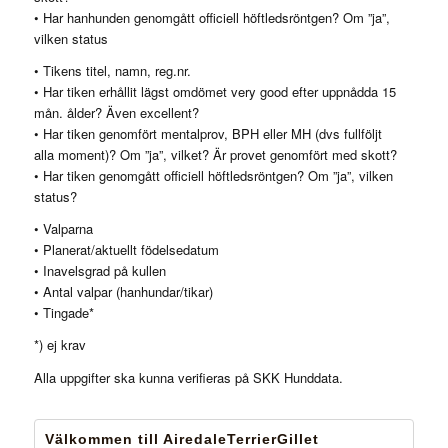
• Har hanhunden genomgått officiell höftledsröntgen? Om ”ja”,
vilken status
• Tikens titel, namn, reg.nr.
• Har tiken erhållit lägst omdömet very good efter uppnådda 15
mån. ålder? Även excellent?
• Har tiken genomfört mentalprov, BPH eller MH (dvs fullföljt
alla moment)? Om ”ja”, vilket? Är provet genomfört med skott?
• Har tiken genomgått officiell höftledsröntgen? Om ”ja”, vilken
status?
• Valparna
• Planerat/aktuellt födelsedatum
• Inavelsgrad på kullen
• Antal valpar (hanhundar/tikar)
• Tingade*
*) ej krav
Alla uppgifter ska kunna verifieras på SKK Hunddata.
Välkommen till AiredaleTerrierGillet