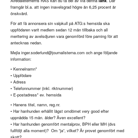
Airedaleterrierns RAS kan du ta del av via denna
länk
. Där
framgår bl.a. att ingen inavelsgrad högre än 6,25 procent är
önskvärd.
För att få annonsera sin valpkull på ATG:s hemsida ska
uppfödaren varit medlem sedan 12 mån tillbaka och all
meritering av avelsdjuren vara genomförd före parning för att
antecknas nedan.
Mejla inger.soderlund@journalisterna.com och ange följande
information:
• Kennelnamn*
• Uppfödare
• Adress
• Telefonnummer (inkl. riktnummer)
• E-postadress* ev. hemsida
• Hanens titel, namn, reg.nr.
• Har hanhunden erhållit lägst omdömet very good efter
uppnådda 15 mån. ålder? Även excellent?
• Har hanhunden genomfört mentalprov, BPH eller MH (dvs
fullföljt alla moment)? Om ”ja”, vilket? Är provet genomfört med
skott?