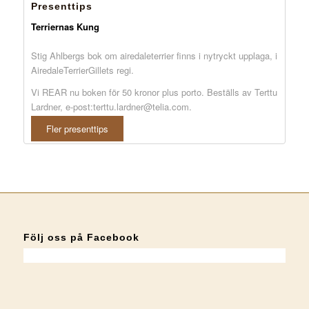
Presenttips
Terriernas Kung
Stig Ahlbergs bok om airedaleterrier finns i nytryckt upplaga, i
AiredaleTerrierGillets regi.
Vi REAR nu boken för 50 kronor plus porto. Beställs av Terttu
Lardner, e-post:terttu.lardner@telia.com.
Fler presenttips
Följ oss på Facebook