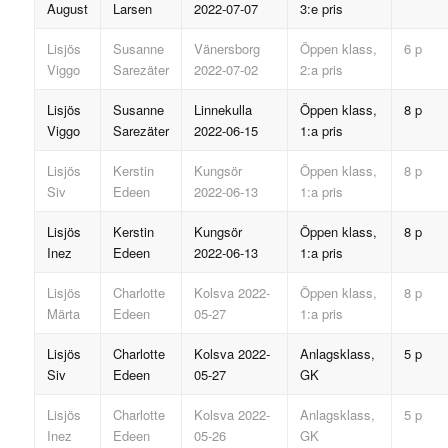
August
Larsen
2022-07-07
3:e pris
Lisjös
Susanne
Vänersborg
Öppen klass,
6 p
Viggo
Sarezäter
2022-07-02
2:a pris
Lisjös
Susanne
Linnekulla
Öppen klass,
8 p
Viggo
Sarezäter
2022-06-15
1:a pris
Lisjös
Kerstin
Kungsör
Öppen klass,
8 p
Siv
Edeen
2022-06-13
1:a pris
Lisjös
Kerstin
Kungsör
Öppen klass,
8 p
Inez
Edeen
2022-06-13
1:a pris
Lisjös
Charlotte
Kolsva 2022-
Öppen klass,
8 p
Märta
Edeen
05-27
1:a pris
Lisjös
Charlotte
Kolsva 2022-
Anlagsklass,
5 p
Siv
Edeen
05-27
GK
Lisjös
Charlotte
Kolsva 2022-
Anlagsklass,
5 p
Inez
Edeen
05-26
GK