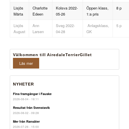
Lisjös
Charlotte
Kolsva 2022-
Öppen klass,
8 p
Märta
Edeen
05-26
1:a pris
Lisjös
Ann
Sveg 2022-
Anlagsklass,
5 p
August
Larsen
04-28
GK
Välkommen till AiredaleTerrierGillet
Läs mer
NYHETER
Fina framgångar i Fauske
2026-08-04 - 19:11
Resultat från Svenstavik
2026-08-02 - 09:28
Mer från Ransäter
2026-07-26 - 15:00