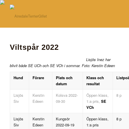
Viltspår 2022
Lisjös Inez har
blivit både SE UCh och SE VCh i sommar. Foto: Kerstin Edeen
Hund
Förare
Plats och
Klass och
Listpo
datum
resultat
Lisjös
Kerstin
Kolsva 2022-
Öppen klass,
8 p
Siv
Edeen
09-30
1:a pris,
SE
VCh
Lisjös
Kerstin
Kungsör
Öppen klass,
8 p
Siv
Edeen
2022-09-19
1:a pris