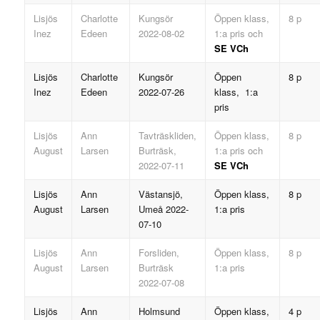
Lisjös
Charlotte
Kungsör
Öppen klass,
8 p
Inez
Edeen
2022-08-02
1:a pris och
SE VCh
Lisjös
Charlotte
Kungsör
Öppen
8 p
Inez
Edeen
2022-07-26
klass, 1:a
pris
Lisjös
Ann
Tavträskliden,
Öppen klass,
8 p
August
Larsen
Burträsk,
1:a pris och
2022-07-11
SE VCh
Lisjös
Ann
Västansjö,
Öppen klass,
8 p
August
Larsen
Umeå 2022-
1:a pris
07-10
Lisjös
Ann
Forsliden,
Öppen klass,
8 p
August
Larsen
Burträsk
1:a pris
2022-07-08
Lisjös
Ann
Holmsund
Öppen klass,
4 p