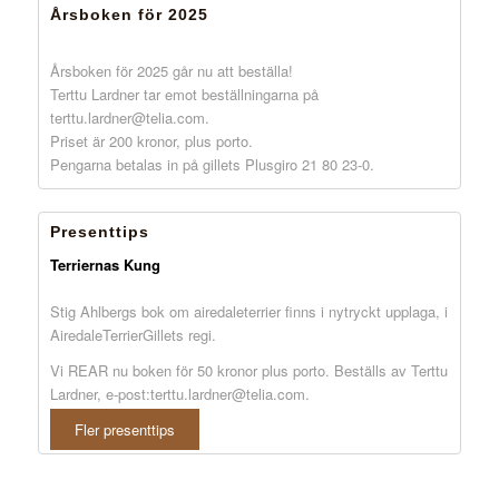
Årsboken för 2025
Årsboken för 2025 går nu att beställa!
Terttu Lardner tar emot beställningarna på
terttu.lardner@telia.com.
Priset är 200 kronor, plus porto.
Pengarna betalas in på gillets Plusgiro 21 80 23-0.
Presenttips
Terriernas Kung
Stig Ahlbergs bok om airedaleterrier finns i nytryckt upplaga, i
AiredaleTerrierGillets regi.
Vi REAR nu boken för 50 kronor plus porto. Beställs av Terttu
Lardner, e-post:terttu.lardner@telia.com.
Fler presenttips